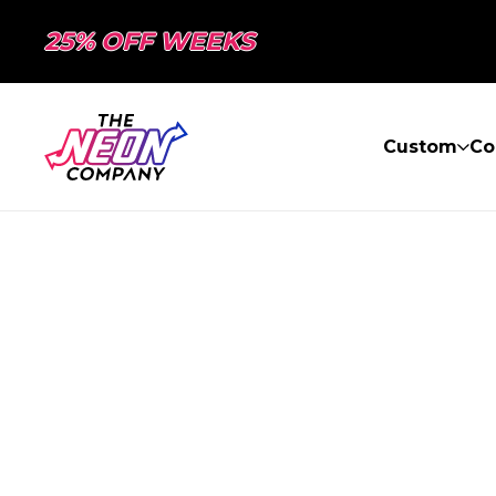
25% OFF WEEKS
Custom
Co
PAGE NON TR