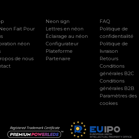
op
Neon sign
FAQ
Neon Fait Pour
Lettres en néon
Politique de
us
Éclairage au néon
confidentialité
piration néon
Configurateur
Politique de
s
Plateforme
livraison
ropos de nous
Partenaire
Retours
tact
Conditions
générales B2C
Conditions
générales B2B
Paramètres des
cookies