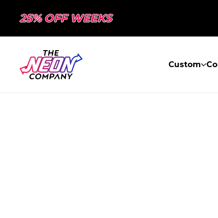
25% OFF WEEKS
Custom
Co
PAGE NON TR