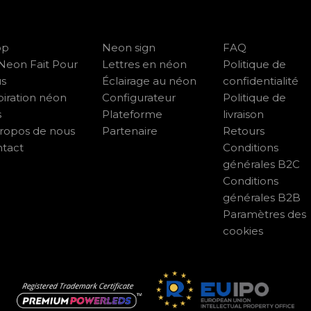
op
Neon sign
FAQ
Neon Fait Pour
Lettres en néon
Politique de
us
Éclairage au néon
confidentialité
piration néon
Configurateur
Politique de
s
Plateforme
livraison
ropos de nous
Partenaire
Retours
tact
Conditions
générales B2C
Conditions
générales B2B
Paramètres des
cookies