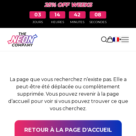
25% OFF WEEKS
03
14
42
08
JOURS
HEURES
MINUTES
SECONDES
PAGE NON TROUVÉE
Ouvrir le pa
La page que vous recherchez n’existe pas. Elle a
peut-être été déplacée ou complètement
supprimée. Vous pouvez revenir à la page
d’accueil pour voir si vous pouvez trouver ce que
vous cherchez.
RETOUR À LA PAGE D'ACCUEIL