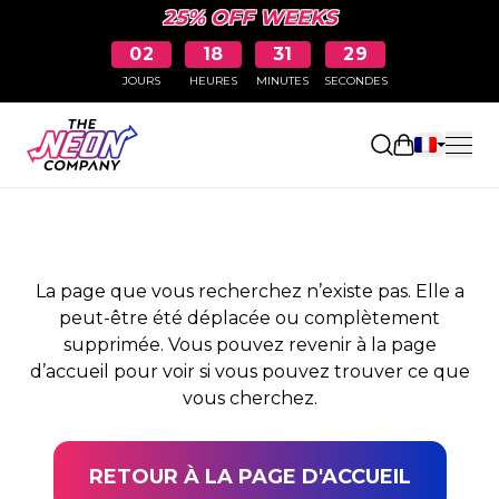
25% OFF WEEKS
02
18
31
29
JOURS
HEURES
MINUTES
SECONDES
PAGE NON TROUVÉE
Ouvrir le pa
La page que vous recherchez n’existe pas. Elle a
peut-être été déplacée ou complètement
supprimée. Vous pouvez revenir à la page
d’accueil pour voir si vous pouvez trouver ce que
vous cherchez.
RETOUR À LA PAGE D'ACCUEIL