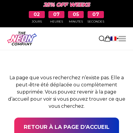
25% OFF WEEKS
02
07
05
07
JOURS
HEURES
MINUTES
SECONDES
PAGE NON TROUVÉE
Ouvrir le pa
La page que vous recherchez n’existe pas. Elle a
peut-être été déplacée ou complètement
supprimée. Vous pouvez revenir à la page
d’accueil pour voir si vous pouvez trouver ce que
vous cherchez.
RETOUR À LA PAGE D'ACCUEIL