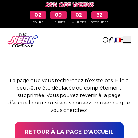
25% OFF WEEKS
02
00
02
32
JOURS
HEURES
MINUTES
SECONDES
PAGE NON TROUVÉE
Ouvrir le pa
La page que vous recherchez n’existe pas. Elle a
peut-être été déplacée ou complètement
supprimée. Vous pouvez revenir à la page
d’accueil pour voir si vous pouvez trouver ce que
vous cherchez.
RETOUR À LA PAGE D'ACCUEIL