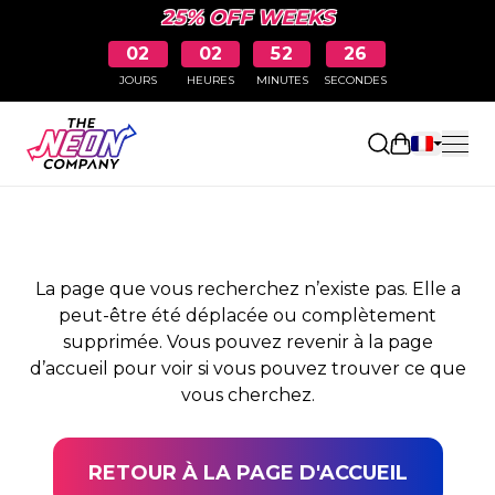
25% OFF WEEKS
02
02
52
26
JOURS
HEURES
MINUTES
SECONDES
PAGE NON TROUVÉE
Ouvrir le pa
La page que vous recherchez n’existe pas. Elle a
peut-être été déplacée ou complètement
supprimée. Vous pouvez revenir à la page
d’accueil pour voir si vous pouvez trouver ce que
vous cherchez.
RETOUR À LA PAGE D'ACCUEIL