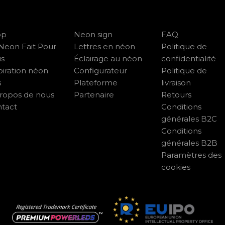
op
Neon sign
FAQ
Neon Fait Pour
Lettres en néon
Politique de
us
Éclairage au néon
confidentialité
piration néon
Configurateur
Politique de
s
Plateforme
livraison
ropos de nous
Partenaire
Retours
tact
Conditions
générales B2C
Conditions
générales B2B
Paramètres des
cookies