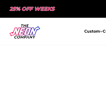
25% OFF WEEKS
Custom
C
PAGE NON TR