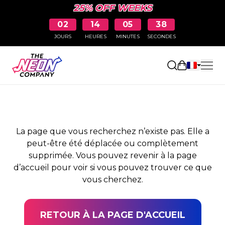
25% OFF WEEKS
02
14
05
38
JOURS
HEURES
MINUTES
SECONDES
PAGE NON TROUVÉE
Ouvrir le pa
La page que vous recherchez n’existe pas. Elle a
peut-être été déplacée ou complètement
supprimée. Vous pouvez revenir à la page
d’accueil pour voir si vous pouvez trouver ce que
vous cherchez.
RETOUR À LA PAGE D'ACCUEIL