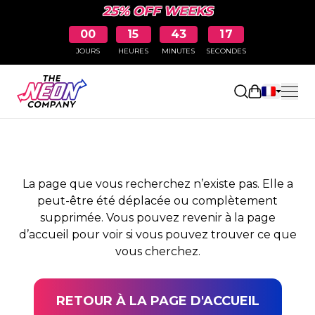
25% OFF WEEKS
00
15
43
17
JOURS
HEURES
MINUTES
SECONDES
PAGE NON TROUVÉE
Ouvrir le pa
La page que vous recherchez n’existe pas. Elle a
peut-être été déplacée ou complètement
supprimée. Vous pouvez revenir à la page
d’accueil pour voir si vous pouvez trouver ce que
vous cherchez.
RETOUR À LA PAGE D'ACCUEIL