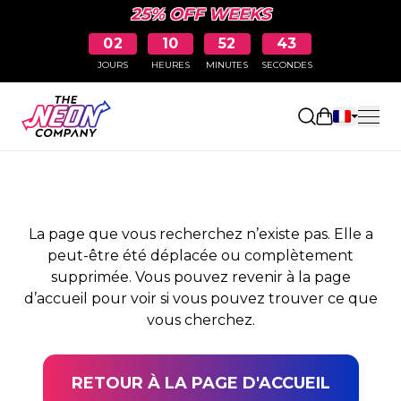
25% OFF WEEKS
02
10
52
43
JOURS
HEURES
MINUTES
SECONDES
PAGE NON TROUVÉE
Ouvrir le pa
La page que vous recherchez n’existe pas. Elle a
peut-être été déplacée ou complètement
supprimée. Vous pouvez revenir à la page
d’accueil pour voir si vous pouvez trouver ce que
vous cherchez.
RETOUR À LA PAGE D'ACCUEIL