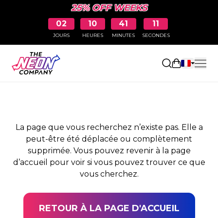
25% OFF WEEKS
02
10
41
11
JOURS
HEURES
MINUTES
SECONDES
PAGE NON TROUVÉE
Ouvrir le pa
La page que vous recherchez n’existe pas. Elle a
peut-être été déplacée ou complètement
supprimée. Vous pouvez revenir à la page
d’accueil pour voir si vous pouvez trouver ce que
vous cherchez.
RETOUR À LA PAGE D'ACCUEIL