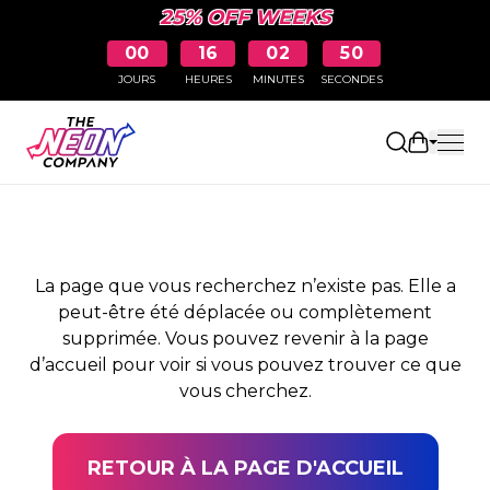
25% OFF WEEKS
00
16
02
50
JOURS
HEURES
MINUTES
SECONDES
PAGE NON TROUVÉE
Ouvrir le
La page que vous recherchez n’existe pas. Elle a
peut-être été déplacée ou complètement
supprimée. Vous pouvez revenir à la page
d’accueil pour voir si vous pouvez trouver ce que
vous cherchez.
RETOUR À LA PAGE D'ACCUEIL