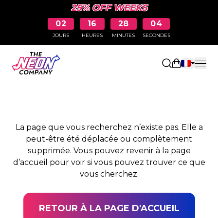
25% OFF WEEKS
02
16
28
03
JOURS
HEURES
MINUTES
SECONDES
PAGE NON TROUVÉE
Ouvrir le pa
La page que vous recherchez n’existe pas. Elle a
peut-être été déplacée ou complètement
supprimée. Vous pouvez revenir à la page
d’accueil pour voir si vous pouvez trouver ce que
vous cherchez.
RETOUR À LA PAGE D'ACCUEIL