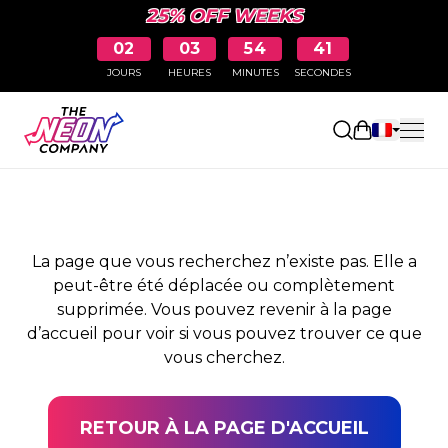
25% OFF WEEKS
02
03
54
41
JOURS
HEURES
MINUTES
SECONDES
PAGE NON TROUVÉE
Ouvrir le pa
La page que vous recherchez n’existe pas. Elle a
peut-être été déplacée ou complètement
supprimée. Vous pouvez revenir à la page
d’accueil pour voir si vous pouvez trouver ce que
vous cherchez.
RETOUR À LA PAGE D'ACCUEIL