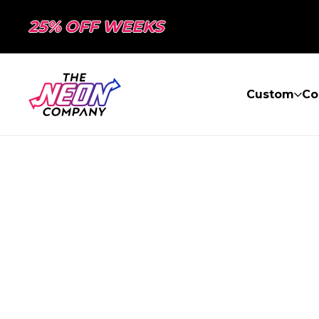
25% OFF WEEKS
Custom
Co
PAGE NON TR