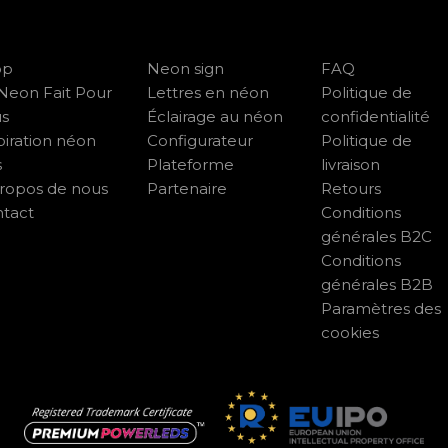
op
Neon sign
FAQ
Neon Fait Pour
Lettres en néon
Politique de
us
Éclairage au néon
confidentialité
piration néon
Configurateur
Politique de
s
Plateforme
livraison
ropos de nous
Partenaire
Retours
tact
Conditions
générales B2C
Conditions
générales B2B
Paramètres des
cookies