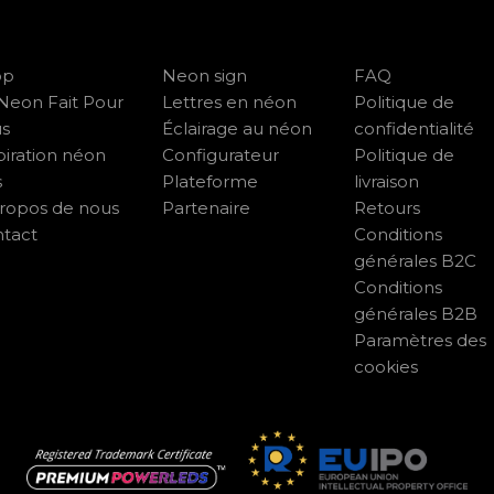
op
Neon sign
FAQ
Neon Fait Pour
Lettres en néon
Politique de
us
Éclairage au néon
confidentialité
piration néon
Configurateur
Politique de
s
Plateforme
livraison
ropos de nous
Partenaire
Retours
tact
Conditions
générales B2C
Conditions
générales B2B
Paramètres des
cookies