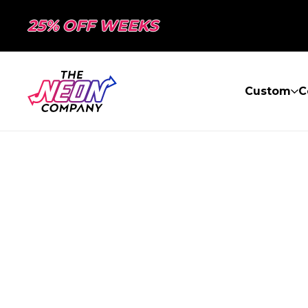
25% OFF WEEKS
Custom
C
PAGE NON TR