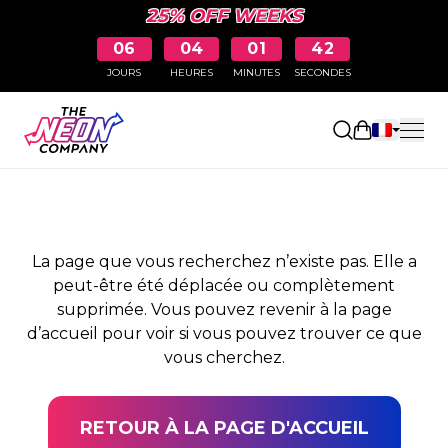
25% OFF WEEKS
06
04
01
42
JOURS
HEURES
MINUTES
SECONDES
PAGE NON TROUVÉE
Ouvrir le pa
La page que vous recherchez n’existe pas. Elle a
peut-être été déplacée ou complètement
supprimée. Vous pouvez revenir à la page
d’accueil pour voir si vous pouvez trouver ce que
vous cherchez.
RETOUR À LA PAGE D'ACCUEIL