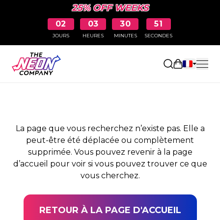
25% OFF WEEKS
02
03
30
51
JOURS
HEURES
MINUTES
SECONDES
PAGE NON TROUVÉE
Ouvrir le pa
La page que vous recherchez n’existe pas. Elle a
peut-être été déplacée ou complètement
supprimée. Vous pouvez revenir à la page
d’accueil pour voir si vous pouvez trouver ce que
vous cherchez.
RETOUR À LA PAGE D'ACCUEIL