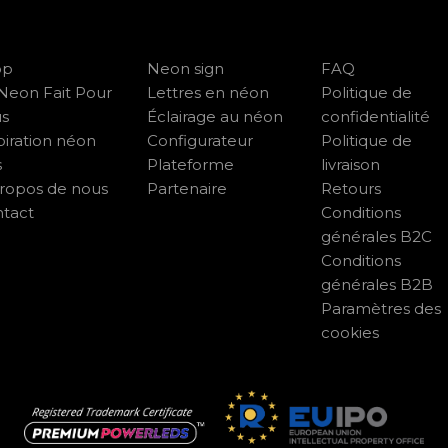
op
Neon sign
FAQ
Neon Fait Pour
Lettres en néon
Politique de
us
Éclairage au néon
confidentialité
piration néon
Configurateur
Politique de
s
Plateforme
livraison
ropos de nous
Partenaire
Retours
tact
Conditions
générales B2C
Conditions
générales B2B
Paramètres des
cookies