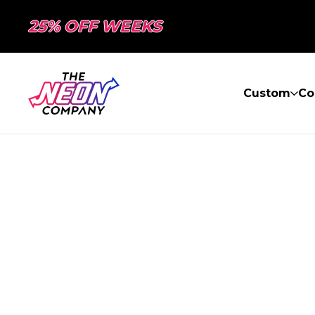
25% OFF WEEKS
Custom
Co
PAGE NON TR