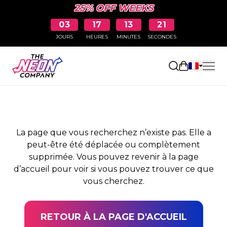
25% OFF WEEKS
03
17
13
21
JOURS
HEURES
MINUTES
SECONDES
PAGE NON TROUVÉE
Ouvrir le pa
La page que vous recherchez n’existe pas. Elle a
peut-être été déplacée ou complètement
supprimée. Vous pouvez revenir à la page
d’accueil pour voir si vous pouvez trouver ce que
vous cherchez.
RETOUR À LA PAGE D'ACCUEIL