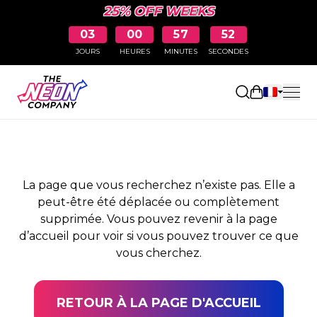
25% OFF WEEKS
03
00
57
52
JOURS
HEURES
MINUTES
SECONDES
PAGE NON TROUVÉE
Ouvrir le pa
La page que vous recherchez n’existe pas. Elle a
peut-être été déplacée ou complètement
supprimée. Vous pouvez revenir à la page
d’accueil pour voir si vous pouvez trouver ce que
vous cherchez.
RETOUR À LA PAGE D'ACCUEIL