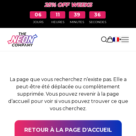
25% OFF WEEKS
06
11
39
35
JOURS
HEURES
MINUTES
SECONDES
PAGE NON TROUVÉE
Ouvrir le pa
La page que vous recherchez n’existe pas. Elle a
peut-être été déplacée ou complètement
supprimée. Vous pouvez revenir à la page
d’accueil pour voir si vous pouvez trouver ce que
vous cherchez.
RETOUR À LA PAGE D'ACCUEIL