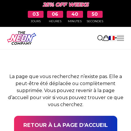
25% OFF WEEKS
03
06
40
49
JOURS
HEURES
MINUTES
SECONDES
PAGE NON TROUVÉE
Ouvrir le pa
La page que vous recherchez n’existe pas. Elle a
peut-être été déplacée ou complètement
supprimée. Vous pouvez revenir à la page
d’accueil pour voir si vous pouvez trouver ce que
vous cherchez.
RETOUR À LA PAGE D'ACCUEIL