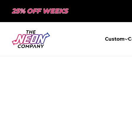
25% OFF WEEKS
Custom
C
PAGE NON TR