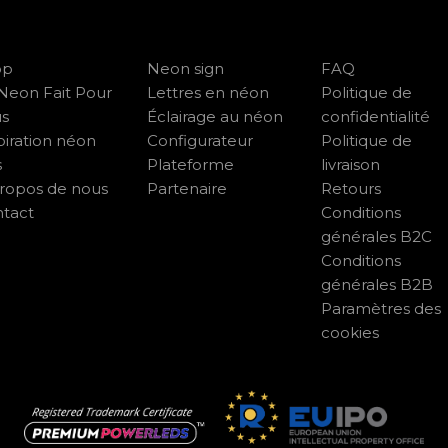
op
Neon sign
FAQ
Neon Fait Pour
Lettres en néon
Politique de
us
Éclairage au néon
confidentialité
piration néon
Configurateur
Politique de
s
Plateforme
livraison
ropos de nous
Partenaire
Retours
tact
Conditions
générales B2C
Conditions
générales B2B
Paramètres des
cookies