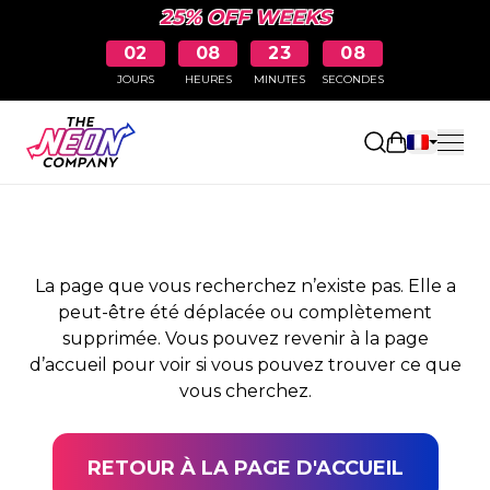
25% OFF WEEKS
02
08
23
07
JOURS
HEURES
MINUTES
SECONDES
PAGE NON TROUVÉE
Ouvrir le pa
La page que vous recherchez n’existe pas. Elle a
peut-être été déplacée ou complètement
supprimée. Vous pouvez revenir à la page
d’accueil pour voir si vous pouvez trouver ce que
vous cherchez.
RETOUR À LA PAGE D'ACCUEIL