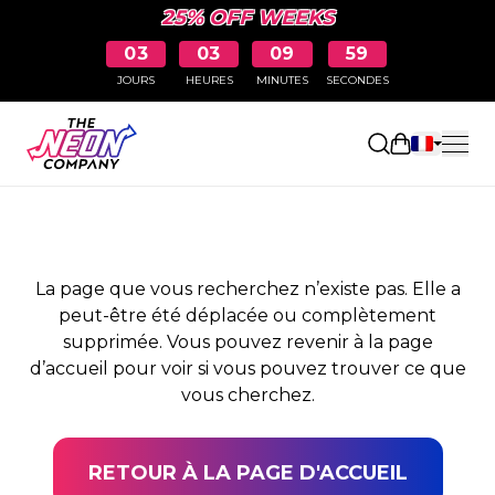
25% OFF WEEKS
03
03
09
59
JOURS
HEURES
MINUTES
SECONDES
PAGE NON TROUVÉE
Ouvrir le pa
La page que vous recherchez n’existe pas. Elle a
peut-être été déplacée ou complètement
supprimée. Vous pouvez revenir à la page
d’accueil pour voir si vous pouvez trouver ce que
vous cherchez.
RETOUR À LA PAGE D'ACCUEIL