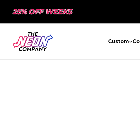
25% OFF WEEKS
Custom
Co
PAGE NON TR