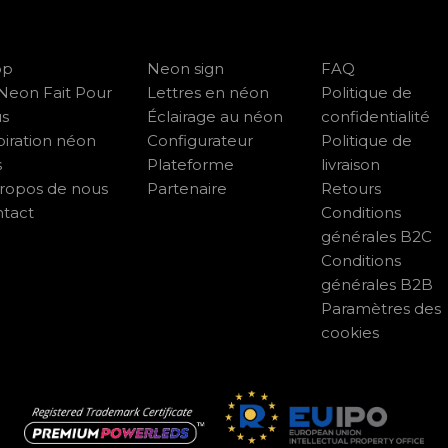
op
Neon sign
FAQ
Neon Fait Pour
Lettres en néon
Politique de
us
Éclairage au néon
confidentialité
piration néon
Configurateur
Politique de
s
Plateforme
livraison
ropos de nous
Partenaire
Retours
tact
Conditions
générales B2C
Conditions
générales B2B
Paramètres des
cookies