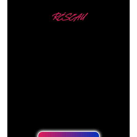
sera maintenu.
RÉSEAU
Nous comptons parmi
nos clients
Les spécialistes du néon de The Neon
Company sont disposés à transformer le
nom de votre entreprise, votre logo ou
votre marque en éclairage au néon
d’une manière atmosphérique et
puissante. Grâce à notre clientèle de
plus de 5000 entreprises et marques
connues, vous êtes au bon endroit
pour trouver une Enseigne Lumineuse
durable au prix le plus bas garanti.