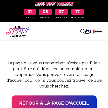
25% OFF WEEKS
01
08
37
17
JOURS
HEURES
MINUTES
SECONDES
PAGE NON TROUVÉE
Ouvrir le pa
La page que vous recherchez n’existe pas. Elle a
peut-être été déplacée ou complètement
supprimée. Vous pouvez revenir à la page
d’accueil pour voir si vous pouvez trouver ce que
vous cherchez.
RETOUR À LA PAGE D'ACCUEIL