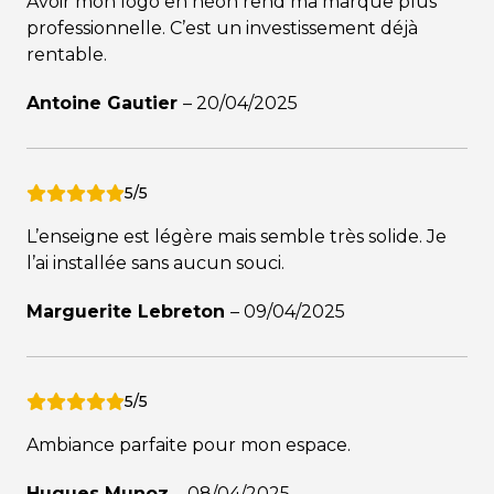
Avoir mon logo en néon rend ma marque plus
professionnelle. C’est un investissement déjà
rentable.
Antoine Gautier
–
20/04/2025
5/5
L’enseigne est légère mais semble très solide. Je
l’ai installée sans aucun souci.
Marguerite Lebreton
–
09/04/2025
5/5
Ambiance parfaite pour mon espace.
Hugues Munoz
–
08/04/2025