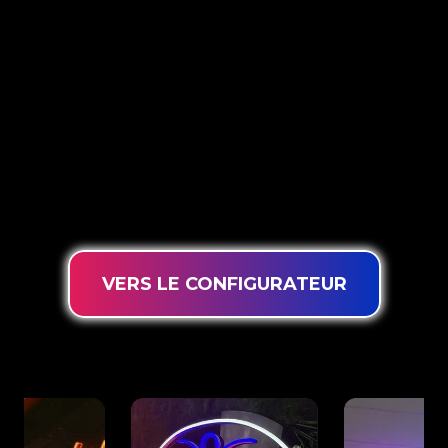
The Neon Company est un spécialiste du
développement, de la conception et de la
production de PowerLEDs™ Neon Signing. Avec
notre technologie d’éclairage innovante
‘PowerLEDs™’, vous avez la garantie des LED à
intensité variable les plus puissantes, d’une durée
de vie extra longue et adaptées à une utilisation
intensive 24h/24 et 7j/7.
VERS LE CONFIGURATEUR