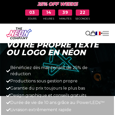
25% OFF WEEKS
03
14
39
20
JOURS
HEURES
MINUTES
SECONDES
Rapide, simple et abordable.
Ouvrir le pa
VOTRE PROPRE TEXTE
OU LOGO EN NÉON
Bénéficiez dès maintenant de 25% de
réduction
Productions sous gestion propre
Garantie du prix toujours le plus bas
Design graphique et conseils gratuits
Durée de vie de 10 ans grâce au PowerLEDs™
Livraison extrêmement rapide