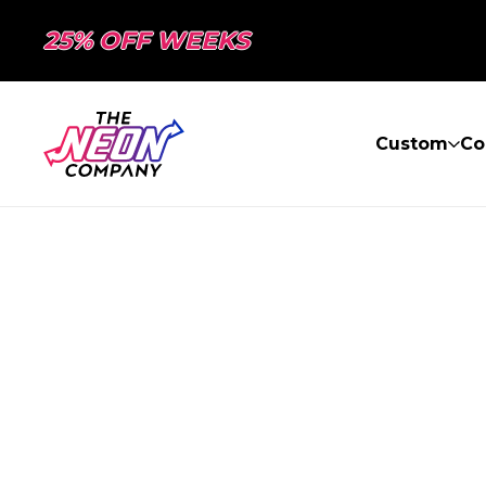
25% OFF WEEKS
Custom
Co
PAGE NON TR