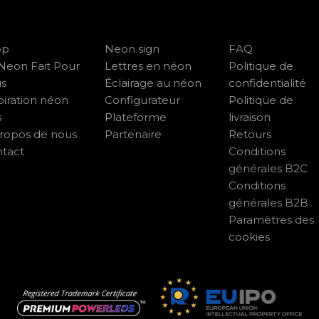
op
Neon sign
FAQ
Neon Fait Pour
Lettres en néon
Politique de
us
Éclairage au néon
confidentialité
piration néon
Configurateur
Politique de
s
Plateforme
livraison
ropos de nous
Partenaire
Retours
tact
Conditions
générales B2C
Conditions
générales B2B
Paramètres des
cookies